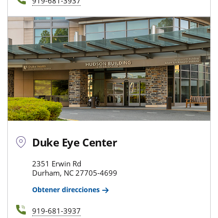
919-681-3937
Duke Eye Center
2351 Erwin Rd
Durham, NC 27705-4699
Obtener direcciones
919-681-3937