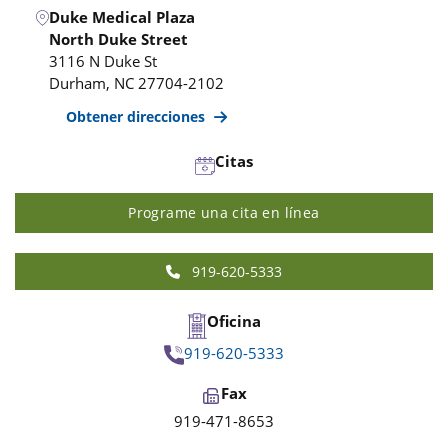
Duke Medical Plaza
North Duke Street
3116 N Duke St
Durham
,
NC
27704-2102
Obtener direcciones
Citas
Programe una cita en línea
919-620-5333
Oficina
919-620-5333
Fax
919-471-8653