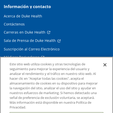
Información y contacto
Acerca de Duke Health
Contáctenos
Carreras en Duke Health
Sala de Prensa de Duke Health
Suscripción al Correo Electrónico
Médicos Derivadores
Este sitio web utiliza cookies y otras tecnologías de
seguimiento para mejorar la experiencia del usuario y
Enlaces relacionados
analizar el rendimiento y el tráfico en nuestro sitio web. Al
hacer clic en "Aceptar todas las cookies", acepta el
Duke Cancer Institute
almacenamiento de cookies en su dispositivo para mejorar
la navegación del sitio, analizar el uso del sitio y ayudar en
Duke Children's
nuestros esfuerzos de marketing. Si hemos detectado una
Duke School of Medicine
señal de preferencia de exclusión voluntaria, se aceptará.
Más información está disponible en nuestra Política de
Duke School of Nursing
Privacidad.