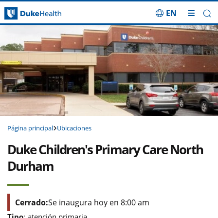
EN
Saltar navegación
Página principal
Ubicaciones
Duke Children's Primary Care North
Durham
Cerrado:
Se inaugura hoy en 8:00 am
Tipo
:
atención primaria