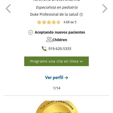
Anterior
Especialista en pediatría
Duke
Profesional de la salud
4.68
de 5
Aceptando nuevos pacientes
Children
919-620-5333
Programe una cita en línea
Ver perfil
1
/
14