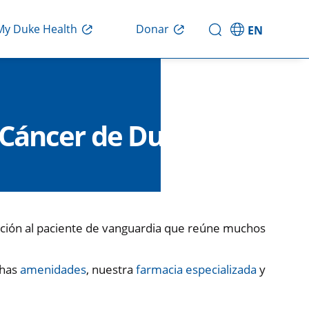
Donar
My Duke Health
EN
e Cáncer de Duke
nción al paciente de vanguardia que reúne muchos
chas
amenidades
, nuestra
farmacia especializada
y