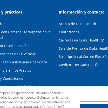
s y prácticas
Información y contacto
idad
Acerca de Duke Health
 con Corazón: Arraigados en la
Contáctenos
ad
Carreras en Duke Health
No Discriminación
Sala de Prensa de Duke Healt
Prácticas de Privacidad
Suscripción al Correo Electró
 Pago y Asistencia Financiera
Médicos Derivadores
ncia en los Precios
y Condiciones
e Privacidad del Sitio Web
ejorar la experiencia del usuario y analizar el
r todas las cookies", acepta el almacenamiento de
 el uso del sitio y ayudar en nuestros esfuerzos de
voluntaria, se aceptará. Más información está