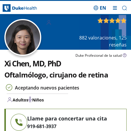
EN
Saltar navegación
Adultos
4.85
de 5
Niños
882
valoraciones,
125
reseñas
Duke Profesional de la salud
Xi Chen, MD, PhD
Oftalmólogo, cirujano de retina
Aceptando nuevos pacientes
Adultos
Niños
Llame para concertar una cita
919-681-3937