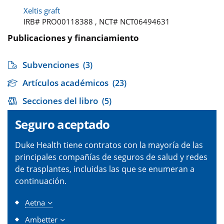
Xeltis graft
IRB# PRO00118388 , NCT# NCT06494631
Publicaciones y financiamiento
Subvenciones
(3)
Artículos académicos
(23)
Secciones del libro
(5)
Seguro aceptado
Duke Health tiene contratos con la mayoría de las
principales compañías de seguros de salud y redes
de trasplantes, incluidas las que se enumeran a
continuación.
Aetna
Ambetter