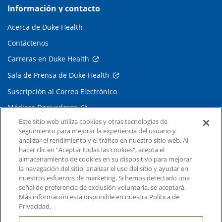
Información y contacto
Acerca de Duke Health
Contáctenos
Carreras en Duke Health
Sala de Prensa de Duke Health
Suscripción al Correo Electrónico
Médicos Derivadores
Este sitio web utiliza cookies y otras tecnologías de
seguimiento para mejorar la experiencia del usuario y
Enlaces relacionados
analizar el rendimiento y el tráfico en nuestro sitio web. Al
hacer clic en "Aceptar todas las cookies", acepta el
Duke Cancer Institute
almacenamiento de cookies en su dispositivo para mejorar
la navegación del sitio, analizar el uso del sitio y ayudar en
Duke Children's
nuestros esfuerzos de marketing. Si hemos detectado una
Duke School of Medicine
señal de preferencia de exclusión voluntaria, se aceptará.
Más información está disponible en nuestra Política de
Duke School of Nursing
Privacidad.
Duke University