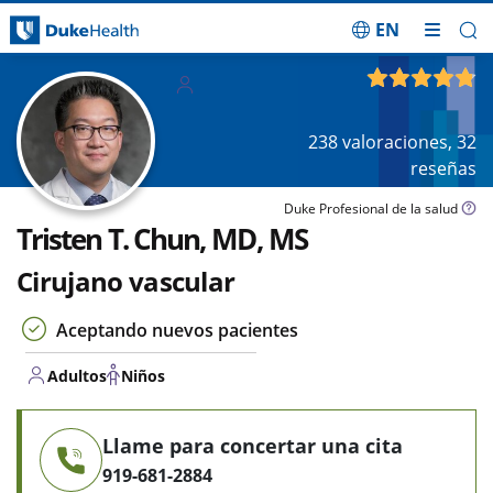
EN
Saltar navegación
Adultos
4.81
de 5
Niños
238
valoraciones,
32
reseñas
Duke Profesional de la salud
Tristen T. Chun, MD, MS
Cirujano vascular
Aceptando nuevos pacientes
Adultos
Niños
Llame para concertar una cita
919-681-2884