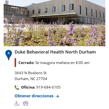
Duke Behavioral Health North Durham
Cerrado:
Se inaugura mañana en 8:00 am
3643 N Roxboro St
,
Durham
NC
27704
Oficina:
919-684-0105
Obtener direcciones