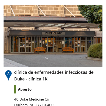
clínica de enfermedades infecciosas de
Duke - clínica 1K
Abierto
40 Duke Medicine Cir
,
Durham
NC
27710-4000