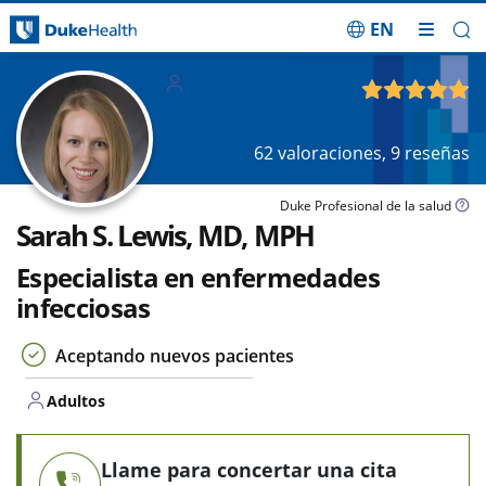
EN
Saltar navegación
Adultos
4.86
de 5
62
valoraciones,
9
reseñas
Duke Profesional de la salud
Sarah S. Lewis, MD, MPH
Especialista en enfermedades
infecciosas
Aceptando nuevos pacientes
Adultos
Llame para concertar una cita