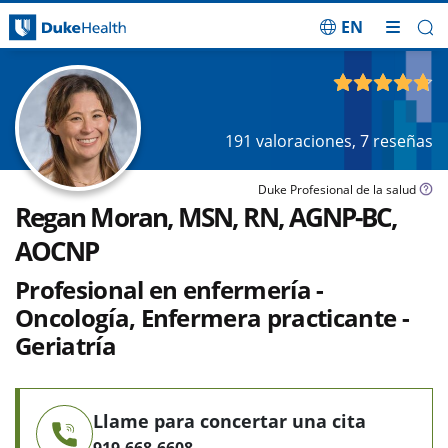
EN
Saltar navegación
4.75
de 5
191
valoraciones,
7
reseñas
Duke Profesional de la salud
Regan Moran, MSN, RN, AGNP-BC,
AOCNP
Profesional en enfermería -
Oncología, Enfermera practicante -
Geriatría
Llame para concertar una cita