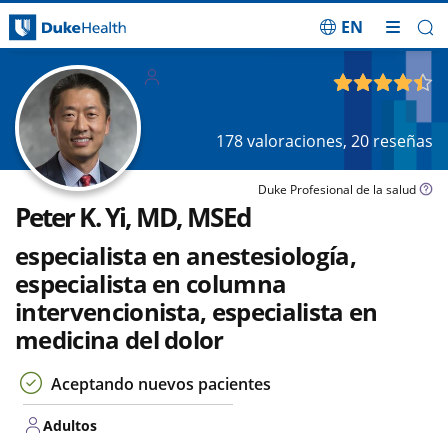
EN
Saltar navegación
Adultos
4.45
de 5
178
valoraciones,
20
reseñas
Duke Profesional de la salud
Peter K. Yi, MD, MSEd
especialista en anestesiología,
especialista en columna
intervencionista, especialista en
medicina del dolor
Aceptando nuevos pacientes
Adultos