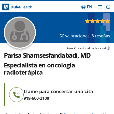
EN
Saltar navegación
4.91
de 5
56
valoraciones,
8
reseñas
Duke Profesional de la salud
Parisa Shamsesfandabadi, MD
Especialista en oncología
radioterápica
Llame para concertar una cita
919-660-2100