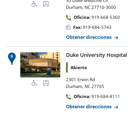
30 Duke Medicine Cir
,
Durham
NC
27710-3000
Oficina:
919-668-5360
Fax:
919-684-5743
Obtener direcciones
Duke University Hospital
Abierto
2301 Erwin Rd
,
Durham
NC
27705
Oficina:
919-684-8111
Obtener direcciones