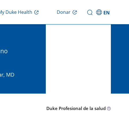
Donar
My Duke Health
EN
 no
ar, MD
Duke Profesional de la salud