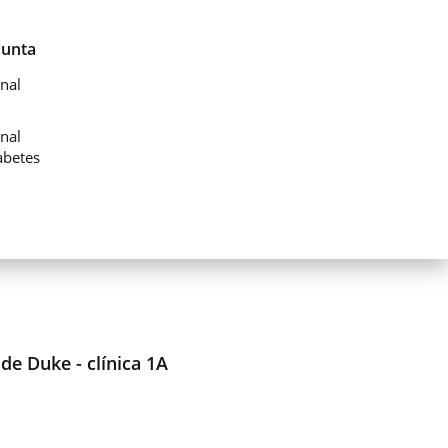
Junta
nal
nal
abetes
 de Duke - clínica 1A