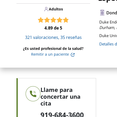
Adultos
Dond
Duke Endoc
Durham, 
4.89
de 5
Duke Univ
321
valoraciones,
35
reseñas
Detalles 
¿Es usted profesional de la salud?
Remitir a un paciente
Llame para
concertar una
cita
919-684-3600