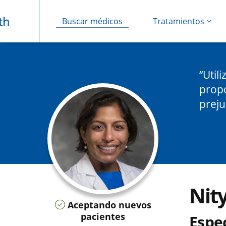
Buscar médicos
Tratamientos
Saltar navegación
Util
propo
preju
Nit
Aceptando nuevos
pacientes
Espec