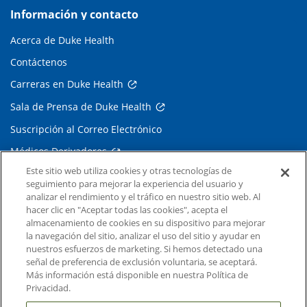
Información y contacto
Acerca de Duke Health
Contáctenos
Carreras en Duke Health
Sala de Prensa de Duke Health
Suscripción al Correo Electrónico
Médicos Derivadores
Este sitio web utiliza cookies y otras tecnologías de
seguimiento para mejorar la experiencia del usuario y
Enlaces relacionados
analizar el rendimiento y el tráfico en nuestro sitio web. Al
hacer clic en "Aceptar todas las cookies", acepta el
Duke Cancer Institute
almacenamiento de cookies en su dispositivo para mejorar
la navegación del sitio, analizar el uso del sitio y ayudar en
Duke Children's
nuestros esfuerzos de marketing. Si hemos detectado una
Duke School of Medicine
señal de preferencia de exclusión voluntaria, se aceptará.
Más información está disponible en nuestra Política de
Duke School of Nursing
Privacidad.
Duke University