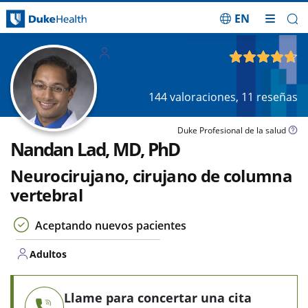
EN
Saltar navegación
Adultos
4.68
de 5
144
valoraciones,
11
reseñas
Duke Profesional de la salud
Nandan Lad, MD, PhD
Neurocirujano, cirujano de columna
vertebral
Aceptando nuevos pacientes
Adultos
Llame para concertar una cita