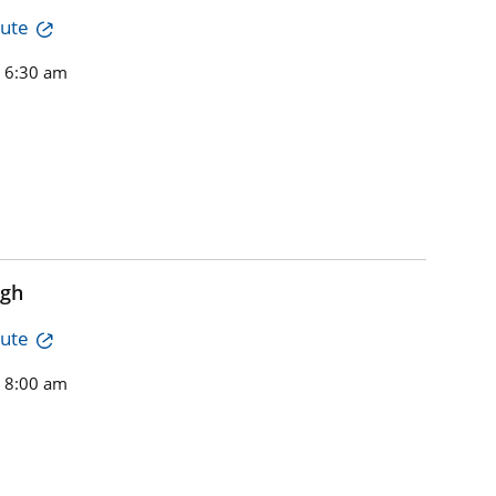
tute
n 6:30 am
igh
tute
n 8:00 am