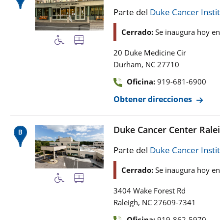
Parte del
Duke Cancer Insti
Cerrado:
Se inaugura hoy e
20 Duke Medicine Cir
,
Durham
NC
27710
Oficina:
919-681-6900
Obtener direcciones
Duke Cancer Center Rale
Parte del
Duke Cancer Insti
Cerrado:
Se inaugura hoy e
3404 Wake Forest Rd
,
Raleigh
NC
27609-7341
Oficina:
919-862-5970