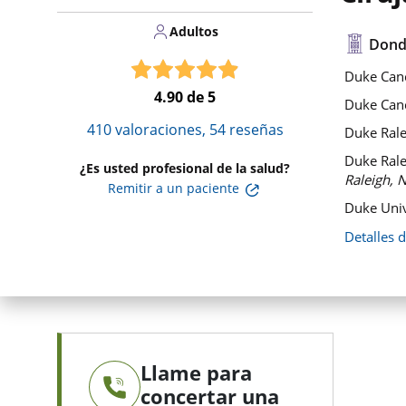
Adultos
Dond
Duke Canc
4.90
de 5
Duke Canc
410
valoraciones,
54
reseñas
Duke Rale
Duke Rale
¿Es usted profesional de la salud?
Raleigh, 
Remitir a un paciente
Duke Univ
Detalles 
Llame para
concertar una