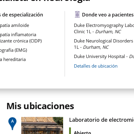
 de especialización
Donde veo a pacientes
patía amiloide
Duke Electromyography Labo
Clinic 1L -
Durham, NC
patía inflamatoria
izante crónica (CIDP)
Duke Neurological Disorders C
1L -
Durham, NC
ografía (EMG)
Duke University Hospital -
Du
a hereditaria
Detalles de ubicación
Mis ubicaciones
Laboratorio de electromio
Abierto