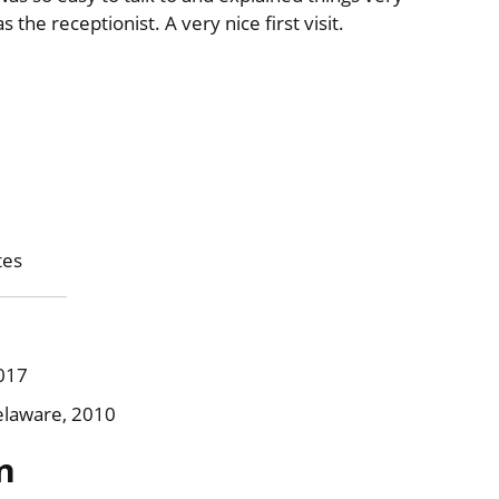
 the receptionist. A very nice first visit.
tes
2017
Delaware, 2010
n