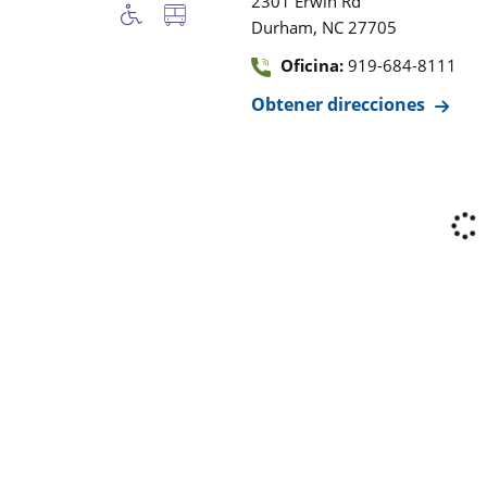
2301 Erwin Rd
,
Durham
NC
27705
Oficina:
919-684-8111
Obtener direcciones