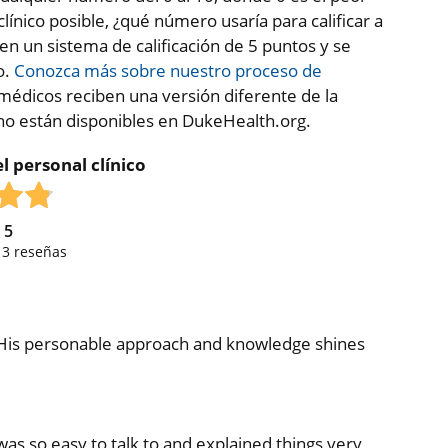
clínico posible, ¿qué número usaría para calificar a
 en un sistema de calificación de 5 puntos y se
o.
Conozca más sobre nuestro proceso de
médicos reciben una versión diferente de la
 no están disponibles en DukeHealth.org.
l personal clínico
e
5
,
3
reseñas
. His personable approach and knowledge shines
as so easy to talk to and explained things very