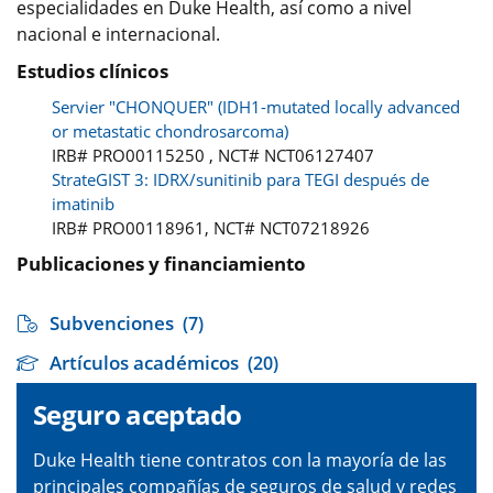
especialidades en Duke Health, así como a nivel
nacional e internacional.
Estudios clínicos
Servier "CHONQUER" (IDH1-mutated locally advanced
or metastatic chondrosarcoma)
IRB# PRO00115250 , NCT# NCT06127407
StrateGIST 3: IDRX/sunitinib para TEGI después de
imatinib
IRB# PRO00118961, NCT# NCT07218926
Publicaciones y financiamiento
Subvenciones
(7)
Artículos académicos
(20)
Seguro aceptado
Duke Health tiene contratos con la mayoría de las
principales compañías de seguros de salud y redes