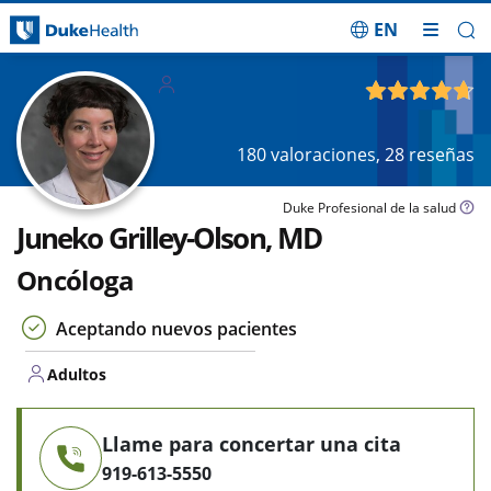
EN
Saltar navegación
Adultos
4.72
de 5
180
valoraciones,
28
reseñas
Duke Profesional de la salud
Juneko Grilley-Olson, MD
Oncóloga
Aceptando nuevos pacientes
Adultos
Llame para concertar una cita
919-613-5550