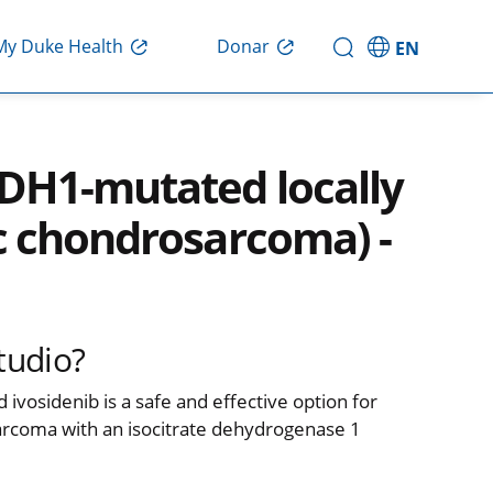
Donar
My Duke Health
EN
DH1-mutated locally
c chondrosarcoma) -
tudio?
d ivosidenib is a safe and effective option for
arcoma with an isocitrate dehydrogenase 1