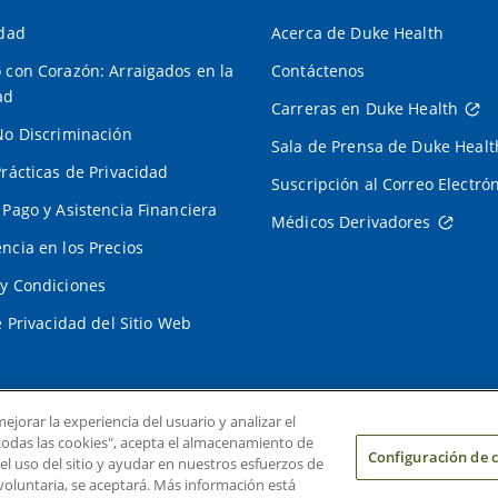
idad
Acerca de Duke Health
 con Corazón: Arraigados en la
Contáctenos
ad
Carreras en Duke Health
No Discriminación
Sala de Prensa de Duke Healt
Prácticas de Privacidad
Suscripción al Correo Electró
 Pago y Asistencia Financiera
Médicos Derivadores
ncia en los Precios
y Condiciones
e Privacidad del Sitio Web
ejorar la experiencia del usuario y analizar el
r todas las cookies", acepta el almacenamiento de
Configuración de 
 el uso del sitio y ayudar en nuestros esfuerzos de
voluntaria, se aceptará. Más información está