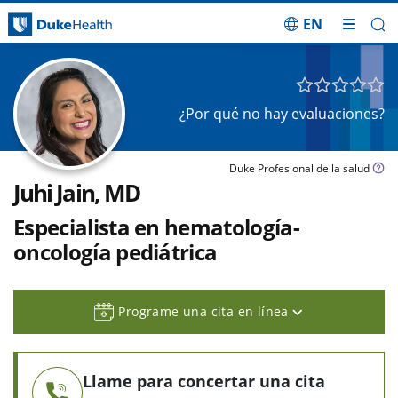
EN
Saltar navegación
¿Por qué no hay evaluaciones?
Duke Profesional de la salud
Juhi Jain, MD
Especialista en hematología-
oncología pediátrica
Programe una cita en línea
Llame para concertar una cita