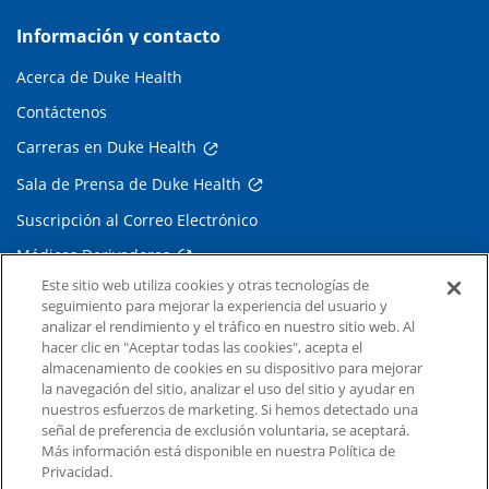
Información y contacto
Acerca de Duke Health
Contáctenos
Carreras en Duke Health
Sala de Prensa de Duke Health
Suscripción al Correo Electrónico
Médicos Derivadores
Este sitio web utiliza cookies y otras tecnologías de
seguimiento para mejorar la experiencia del usuario y
Enlaces relacionados
analizar el rendimiento y el tráfico en nuestro sitio web. Al
hacer clic en "Aceptar todas las cookies", acepta el
Duke Cancer Institute
almacenamiento de cookies en su dispositivo para mejorar
la navegación del sitio, analizar el uso del sitio y ayudar en
Duke Children's
nuestros esfuerzos de marketing. Si hemos detectado una
Duke School of Medicine
señal de preferencia de exclusión voluntaria, se aceptará.
Más información está disponible en nuestra Política de
Duke School of Nursing
Privacidad.