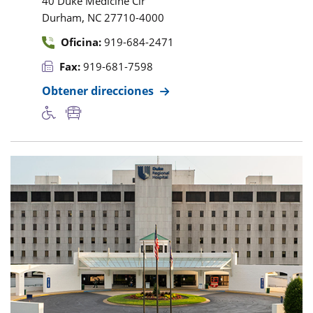
40 Duke Medicine Cir
,
Durham
NC
27710-4000
Oficina:
919-684-2471
Fax:
919-681-7598
Obtener direcciones