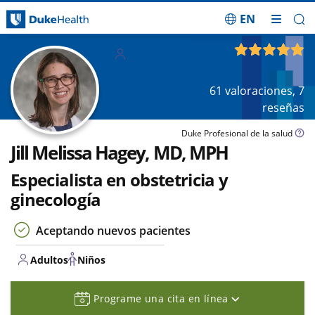
EN
Saltar navegación
Adultos
4.90
de 5
Niños
61
valoraciones,
7
reseñas
Duke Profesional de la salud
Jill Melissa Hagey, MD, MPH
Especialista en obstetricia y
ginecología
Aceptando nuevos pacientes
Adultos
Niños
Programe una cita en línea