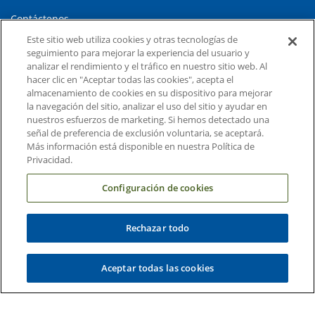
Contáctenos
Este sitio web utiliza cookies y otras tecnologías de
Carreras en Duke Health
seguimiento para mejorar la experiencia del usuario y
Sala de Prensa de Duke Health
analizar el rendimiento y el tráfico en nuestro sitio web. Al
hacer clic en "Aceptar todas las cookies", acepta el
Suscripción al Correo Electrónico
almacenamiento de cookies en su dispositivo para mejorar
la navegación del sitio, analizar el uso del sitio y ayudar en
Médicos Derivadores
nuestros esfuerzos de marketing. Si hemos detectado una
señal de preferencia de exclusión voluntaria, se aceptará.
Más información está disponible en nuestra Política de
Enlaces relacionados
Privacidad.
Duke Cancer Institute
Configuración de cookies
Duke Children's
Duke School of Medicine
Rechazar todo
Duke School of Nursing
Aceptar todas las cookies
Duke University