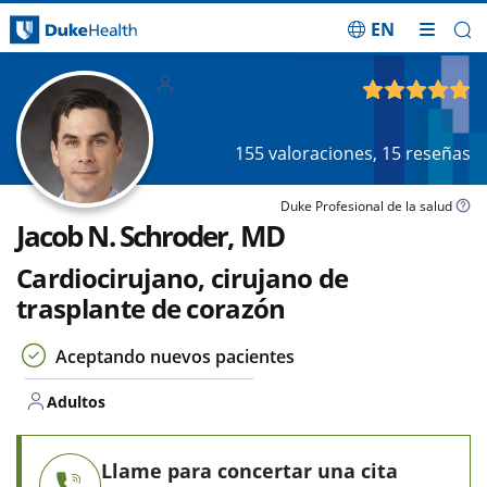
EN
Saltar navegación
Adultos
4.88
de 5
155
valoraciones,
15
reseñas
Duke Profesional de la salud
Jacob N. Schroder, MD
Cardiocirujano, cirujano de
trasplante de corazón
Aceptando nuevos pacientes
Adultos
Llame para concertar una cita