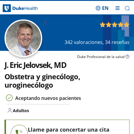
EN
Saltar navegación
Adultos
4.85
de 5
342
valoraciones,
34
reseñas
Duke Profesional de la salud
J. Eric Jelovsek, MD
Obstetra y ginecólogo,
uroginecólogo
Aceptando nuevos pacientes
Adultos
Llame para concertar una cita