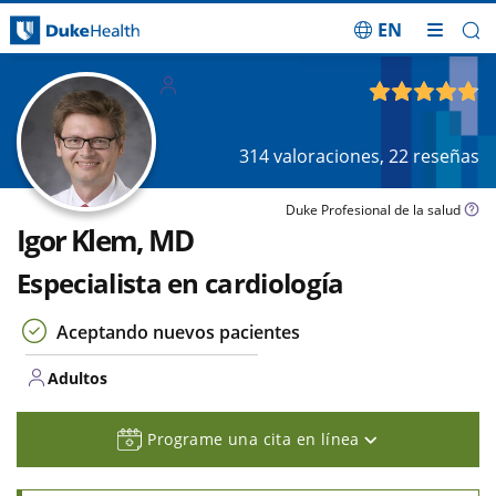
EN
Saltar navegación
Adultos
4.78
de 5
314
valoraciones,
22
reseñas
Duke Profesional de la salud
Igor Klem, MD
Especialista en cardiología
Aceptando nuevos pacientes
Adultos
Programe una cita en línea