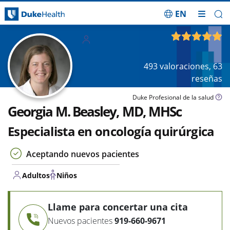
EN
Saltar navegación
Adultos
4.92
de 5
Niños
493
valoraciones,
63
reseñas
Duke Profesional de la salud
Georgia M. Beasley, MD, MHSc
Especialista en oncología quirúrgica
Aceptando nuevos pacientes
Adultos
Niños
Llame para concertar una cita
Nuevos pacientes
919-660-9671