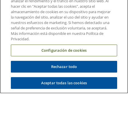
analizar el rendimiento y el tráfico en nuestro sitio web. Al
hacer clic en "Aceptar todas las cookies", acepta el
Acerca de Duke Health
almacenamiento de cookies en su dispositivo para mejorar
la navegación del sitio, analizar el uso del sitio y ayudar en
Contáctenos
nuestros esfuerzos de marketing. Si hemos detectado una
Carreras en Duke Health
señal de preferencia de exclusión voluntaria, se aceptará.
Más información está disponible en nuestra Política de
Sala de Prensa de Duke Health
Privacidad.
Suscripción al Correo Electrónico
Configuración de cookies
Médicos Derivadores
Rechazar todo
Enlaces relacionados
Duke Cancer Institute
Aceptar todas las cookies
Duke Children's
Duke School of Medicine
Duke School of Nursing
Duke University