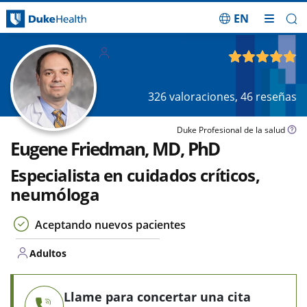
EN
Saltar navegación
Adultos
4.78
de 5
326
valoraciones,
46
reseñas
Duke Profesional de la salud
Eugene Friedman, MD, PhD
Especialista en cuidados críticos,
neumóloga
Aceptando nuevos pacientes
Adultos
Llame para concertar una cita