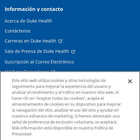
Información y contacto
Acerca de Duke Health
Contáctenos
Carreras en Duke Health
Sala de Prensa de Duke Health
Suscripción al Correo Electrónico
Médicos Derivadores
Este sitio web utiliza cookies y otras tecnologías de
seguimiento para mejorar la experiencia del usuario y
Enlaces relacionados
analizar el rendimiento y el tráfico en nuestro sitio web. Al
hacer clic en "Aceptar todas las cookies", acepta el
Duke Cancer Institute
almacenamiento de cookies en su dispositivo para mejorar
la navegación del sitio, analizar el uso del sitio y ayudar en
Duke Children's
nuestros esfuerzos de marketing. Si hemos detectado una
Duke School of Medicine
señal de preferencia de exclusión voluntaria, se aceptará.
Más información está disponible en nuestra Política de
Duke School of Nursing
Privacidad.