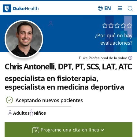
EN
Saltar navegación
Adultos
Niños
¿Por qué no hay
evaluaciones?
Duke Profesional de la salud
Chris Antonelli, DPT, PT, SCS, LAT, ATC
especialista en fisioterapia,
especialista en medicina deportiva
Aceptando nuevos pacientes
Adultos
Niños
Programe una cita en línea