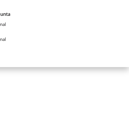
Junta
nal
nal