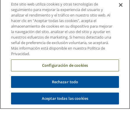
Contáctenos
Este sitio web utiliza cookies y otras tecnologías de
seguimiento para mejorar la experiencia del usuario y
Carreras en Duke Health
analizar el rendimiento y el tráfico en nuestro sitio web. Al
hacer clic en "Aceptar todas las cookies", acepta el
Sala de Prensa de Duke Health
almacenamiento de cookies en su dispositivo para mejorar
la navegación del sitio, analizar el uso del sitio y ayudar en
Suscripción al Correo Electrónico
nuestros esfuerzos de marketing. Si hemos detectado una
Médicos Derivadores
señal de preferencia de exclusión voluntaria, se aceptará.
Más información está disponible en nuestra Política de
Privacidad.
Enlaces relacionados
Configuración de cookies
Duke Cancer Institute
Duke Children's
Rechazar todo
Duke School of Medicine
Duke School of Nursing
Aceptar todas las cookies
Duke University