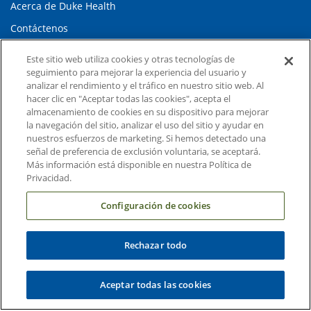
Acerca de Duke Health
Contáctenos
Carreras en Duke Health
Este sitio web utiliza cookies y otras tecnologías de
seguimiento para mejorar la experiencia del usuario y
Sala de Prensa de Duke Health
analizar el rendimiento y el tráfico en nuestro sitio web. Al
Suscripción al Correo Electrónico
hacer clic en "Aceptar todas las cookies", acepta el
almacenamiento de cookies en su dispositivo para mejorar
Médicos Derivadores
la navegación del sitio, analizar el uso del sitio y ayudar en
nuestros esfuerzos de marketing. Si hemos detectado una
señal de preferencia de exclusión voluntaria, se aceptará.
Enlaces relacionados
Más información está disponible en nuestra Política de
Privacidad.
Duke Cancer Institute
Configuración de cookies
Duke Children's
Duke School of Medicine
Rechazar todo
Duke School of Nursing
Duke University
Aceptar todas las cookies