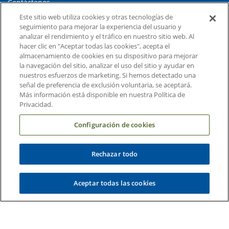
Contáctenos
Este sitio web utiliza cookies y otras tecnologías de
Carreras en Duke Health
seguimiento para mejorar la experiencia del usuario y
Sala de Prensa de Duke Health
analizar el rendimiento y el tráfico en nuestro sitio web. Al
hacer clic en "Aceptar todas las cookies", acepta el
Suscripción al Correo Electrónico
almacenamiento de cookies en su dispositivo para mejorar
la navegación del sitio, analizar el uso del sitio y ayudar en
Médicos Derivadores
nuestros esfuerzos de marketing. Si hemos detectado una
señal de preferencia de exclusión voluntaria, se aceptará.
Más información está disponible en nuestra Política de
Enlaces relacionados
Privacidad.
Duke Cancer Institute
Configuración de cookies
Duke Children's
Duke School of Medicine
Rechazar todo
Duke School of Nursing
Aceptar todas las cookies
Duke University
Copyright © 2004-2026 Duke University Health System