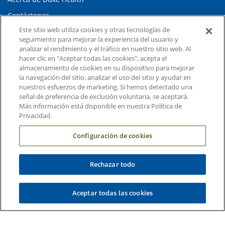
Contáctenos
Este sitio web utiliza cookies y otras tecnologías de
Carreras en Duke Health
seguimiento para mejorar la experiencia del usuario y
Sala de Prensa de Duke Health
analizar el rendimiento y el tráfico en nuestro sitio web. Al
hacer clic en "Aceptar todas las cookies", acepta el
Suscripción al Correo Electrónico
almacenamiento de cookies en su dispositivo para mejorar
la navegación del sitio, analizar el uso del sitio y ayudar en
Médicos Derivadores
nuestros esfuerzos de marketing. Si hemos detectado una
señal de preferencia de exclusión voluntaria, se aceptará.
Más información está disponible en nuestra Política de
Enlaces relacionados
Privacidad.
Duke Cancer Institute
Configuración de cookies
Duke Children's
Duke School of Medicine
Rechazar todo
Duke School of Nursing
Aceptar todas las cookies
Duke University