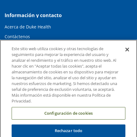
Información y contacto
Acerca de Duke Health
Contáctenos
Carreras en Duke Health
Este sitio web utiliza cookies y otras tecnologías de
seguimiento para mejorar la experiencia del usuario y
Sala de Prensa de Duke Health
analizar el rendimiento y el tráfico en nuestro sitio web. Al
hacer clic en "Aceptar todas las cookies", acepta el
Suscripción al Correo Electrónico
almacenamiento de cookies en su dispositivo para mejorar
Médicos Derivadores
la navegación del sitio, analizar el uso del sitio y ayudar en
nuestros esfuerzos de marketing. Si hemos detectado una
señal de preferencia de exclusión voluntaria, se aceptará.
Enlaces relacionados
Más información está disponible en nuestra Política de
Privacidad.
Duke Cancer Institute
Configuración de cookies
Duke Children's
Duke School of Medicine
Rechazar todo
Duke School of Nursing