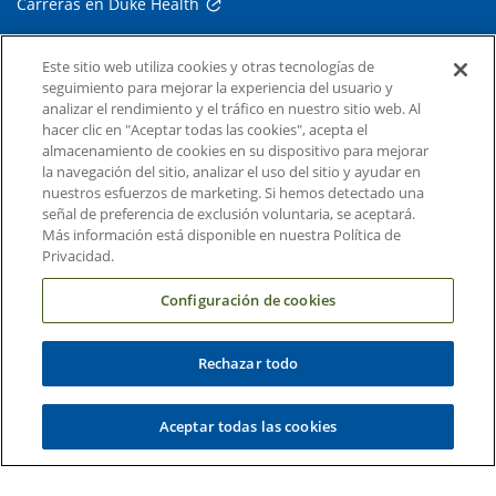
Carreras en Duke Health
Sala de Prensa de Duke Health
Este sitio web utiliza cookies y otras tecnologías de
Suscripción al Correo Electrónico
seguimiento para mejorar la experiencia del usuario y
analizar el rendimiento y el tráfico en nuestro sitio web. Al
Médicos Derivadores
hacer clic en "Aceptar todas las cookies", acepta el
almacenamiento de cookies en su dispositivo para mejorar
la navegación del sitio, analizar el uso del sitio y ayudar en
Enlaces relacionados
nuestros esfuerzos de marketing. Si hemos detectado una
señal de preferencia de exclusión voluntaria, se aceptará.
Duke Cancer Institute
Más información está disponible en nuestra Política de
Duke Children's
Privacidad.
Duke School of Medicine
Configuración de cookies
Duke School of Nursing
Rechazar todo
Duke University
Aceptar todas las cookies
Copyright © 2004-2026 Duke University Health System
Términos y condiciones