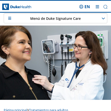
EN
Saltar navegación
Menú de Duke Signature Care
Página principal
Tratamientos para adultos