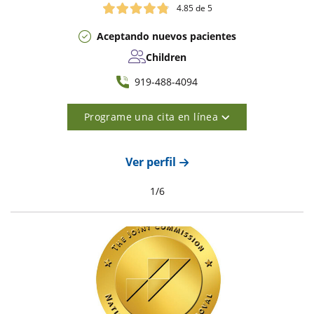
4.85
de 5
Aceptando nuevos pacientes
Children
919-488-4094
Programe una cita en línea
Ver perfil
1
/
6