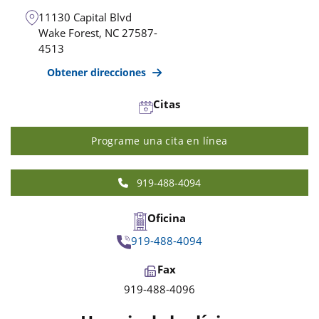
11130 Capital Blvd
Wake Forest
,
NC
27587-
4513
Obtener direcciones
Citas
Programe una cita en línea
919-488-4094
Oficina
919-488-4094
Fax
919-488-4096