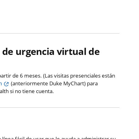
 de urgencia virtual de
partir de 6 meses. (Las visitas presenciales están
h
(anteriormente Duke MyChart) para
th si no tiene cuenta.
línea fácil de usar que le ayuda a administrar su