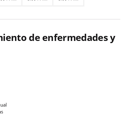
amiento de enfermedades y
xual
as