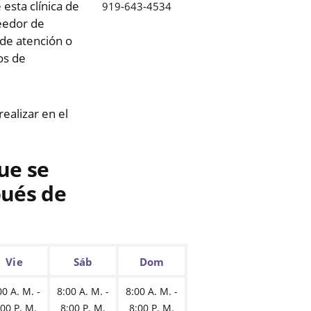
esta clínica de
919-643-4534
eedor de
 de atención o
os de
realizar en el
ue se
pués de
Vie
Sáb
Dom
00 A. M. -
8:00 A. M. -
8:00 A. M. -
:00 P. M.
8:00 P. M.
8:00 P. M.