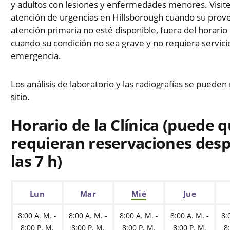
y adultos con lesiones y enfermedades menores. Visite 
atención de urgencias en Hillsborough cuando su prov
atención primaria no esté disponible, fuera del horario
cuando su condición no sea grave y no requiera servici
emergencia.
Los análisis de laboratorio y las radiografías se pueden 
sitio.
Horario de la Clínica (puede q
requieran reservaciones des
las 7 h)
Lun
Mar
Mié
Jue
8:00 A. M. -
8:00 A. M. -
8:00 A. M. -
8:00 A. M. -
8:
8:00 P. M.
8:00 P. M.
8:00 P. M.
8:00 P. M.
8