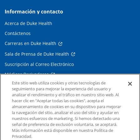
Información y contacto
Acerca de Duke Health
Contáctenos
Carreras en Duke Health
Sala de Prensa de Duke Health
Suscripción al Correo Electrónico
Médicos Derivadores
Este sitio web utiliza cookies y otras tecnologías de
seguimiento para mejorar la experiencia del usuario y
Enlaces relacionados
analizar el rendimiento y el tráfico en nuestro sitio web. Al
hacer clic en "Aceptar todas las cookies", acepta el
Duke Cancer Institute
almacenamiento de cookies en su dispositivo para mejorar
la navegación del sitio, analizar el uso del sitio y ayudar en
Duke Children's
nuestros esfuerzos de marketing. Si hemos detectado una
Duke School of Medicine
señal de preferencia de exclusión voluntaria, se aceptará.
Más información está disponible en nuestra Política de
Duke School of Nursing
Privacidad.