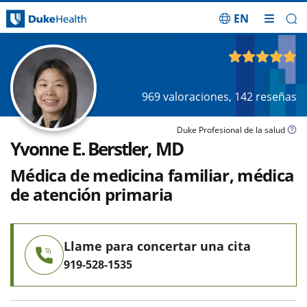
EN
Saltar navegación
4.92
de 5
969
valoraciones,
142
reseñas
Duke Profesional de la salud
Yvonne E. Berstler, MD
Médica de medicina familiar, médica
de atención primaria
Llame para concertar una cita
919-528-1535