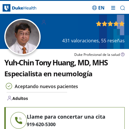
EN
Saltar navegación
Adultos
4.84
de 5
431
valoraciones,
55
reseñas
Duke Profesional de la salud
Yuh-Chin Tony Huang, MD, MHS
Especialista en neumología
Aceptando nuevos pacientes
Adultos
Llame para concertar una cita
919-620-5300