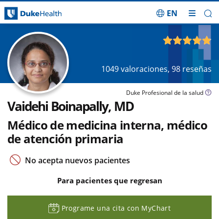
EN
Saltar navegación
4.86
de 5
1049
valoraciones,
98
reseñas
Duke Profesional de la salud
Vaidehi Boinapally, MD
Médico de medicina interna, médico
de atención primaria
No acepta nuevos pacientes
Para pacientes que regresan
Programe una cita con MyChart