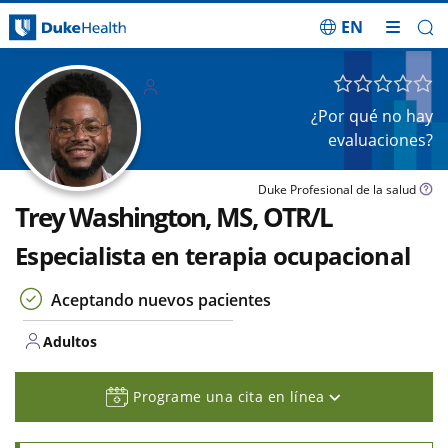
EN
Saltar navegación
Adulto
s
¿Por qué no hay
evaluaciones?
Duke Profesional de la salud
Trey Washington, MS, OTR/L
Especialista en terapia ocupacional
Aceptando nuevos pacientes
Adultos
Programe una cita en línea