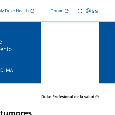
Donar
My Duke Health
EN
e
iento
MD, MA
Duke Profesional de la salud
(tumores