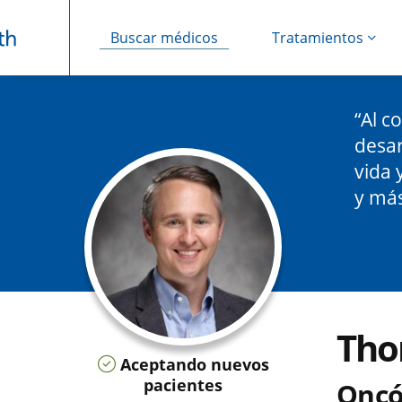
Buscar médicos
Tratamientos
Saltar navegación
Al c
desar
vida 
y más
Tho
Aceptando nuevos
pacientes
Oncó