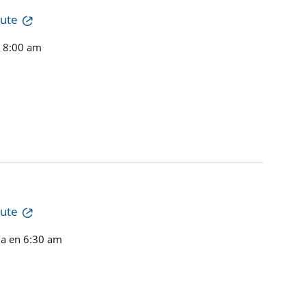
tute
n 8:00 am
tute
a en 6:30 am