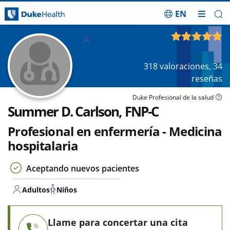
EN
Saltar navegación
Adultos
4.89
de 5
Niños
318
valoraciones,
34
reseñas
Duke Profesional de la salud
Summer D. Carlson, FNP-C
Profesional en enfermería - Medicina
hospitalaria
Aceptando nuevos pacientes
Adultos
Niños
Llame para concertar una cita