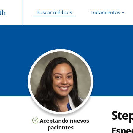
Buscar médicos
Tratamientos
Saltar navegación
Ste
Aceptando nuevos
pacientes
Espec