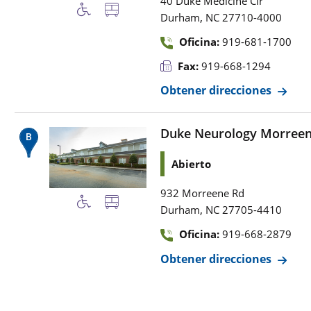
40 Duke Medicine Cir
,
Durham
NC
27710-4000
Oficina:
919-681-1700
Fax:
919-668-1294
Obtener direcciones
Duke Neurology Morree
Abierto
932 Morreene Rd
,
Durham
NC
27705-4410
Oficina:
919-668-2879
Obtener direcciones