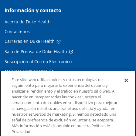
Información y contacto
Acerca de Duke Health
Contáctenos
Carreras en Duke Health
Sala de Prensa de Duke Health
Suscripción al Correo Electrónico
Médicos Derivadores
Este sitio web utiliza cookies y otras tecnologías de
seguimiento para mejorar la experiencia del usuario y
Enlaces relacionados
analizar el rendimiento y el tráfico en nuestro sitio web. Al
hacer clic en "Aceptar todas las cookies", acepta el
Duke Cancer Institute
almacenamiento de cookies en su dispositivo para mejorar
la navegación del sitio, analizar el uso del sitio y ayudar en
Duke Children's
nuestros esfuerzos de marketing. Si hemos detectado una
Duke School of Medicine
señal de preferencia de exclusión voluntaria, se aceptará.
Más información está disponible en nuestra Política de
Duke School of Nursing
Privacidad.