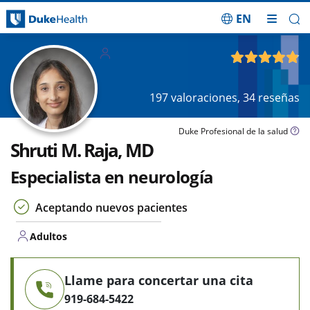
EN
Saltar navegación
Adultos
4.86
de 5
197
valoraciones,
34
reseñas
Duke Profesional de la salud
Shruti M. Raja, MD
Especialista en neurología
Aceptando nuevos pacientes
Adultos
Llame para concertar una cita
919-684-5422