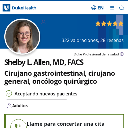
EN
Saltar navegación
Adultos
4.83
de 5
322
valoraciones,
28
reseñas
Duke Profesional de la salud
Shelby L. Allen, MD, FACS
Cirujano gastrointestinal, cirujano
general, oncólogo quirúrgico
Aceptando nuevos pacientes
Adultos
Llame para concertar una cita