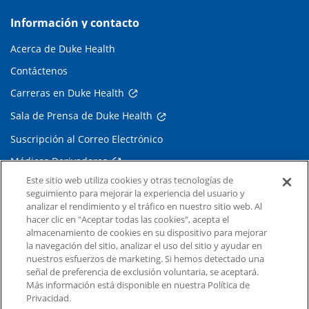
Información y contacto
Acerca de Duke Health
Contáctenos
Carreras en Duke Health
Sala de Prensa de Duke Health
Suscripción al Correo Electrónico
Médicos Derivadores
Este sitio web utiliza cookies y otras tecnologías de
seguimiento para mejorar la experiencia del usuario y
Enlaces relacionados
analizar el rendimiento y el tráfico en nuestro sitio web. Al
hacer clic en "Aceptar todas las cookies", acepta el
Duke Cancer Institute
almacenamiento de cookies en su dispositivo para mejorar
la navegación del sitio, analizar el uso del sitio y ayudar en
Duke Children's
nuestros esfuerzos de marketing. Si hemos detectado una
Duke School of Medicine
señal de preferencia de exclusión voluntaria, se aceptará.
Más información está disponible en nuestra Política de
Duke School of Nursing
Privacidad.