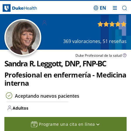
EN
Saltar navegación
Adultos
4.89
de 5
369
valoraciones,
51
reseñas
Duke Profesional de la salud
Sandra R. Leggott, DNP, FNP-BC
Profesional en enfermería - Medicina
interna
Aceptando nuevos pacientes
Adultos
Programe una cita en línea