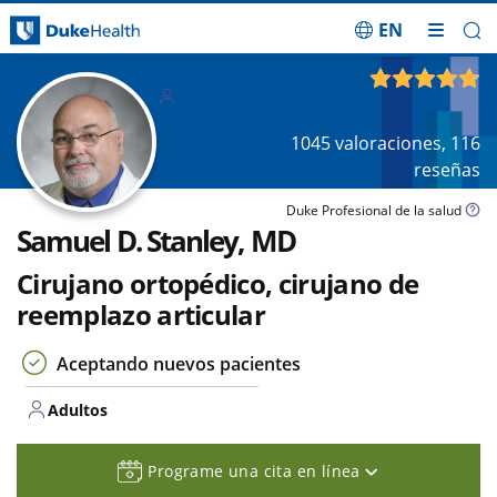
EN
Saltar navegación
Adulto
4.80
de 5
s
1045
valoraciones,
116
reseñas
Duke Profesional de la salud
Samuel D. Stanley, MD
Cirujano ortopédico, cirujano de
reemplazo articular
Aceptando nuevos pacientes
Adultos
Programe una cita en línea