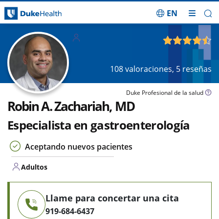
EN
Saltar navegación
Adultos
4.49
de 5
108
valoraciones,
5
reseñas
Duke Profesional de la salud
Robin A. Zachariah, MD
Especialista en gastroenterología
Aceptando nuevos pacientes
Adultos
Llame para concertar una cita
919-684-6437