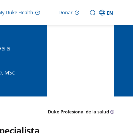
Donar
My Duke Health
EN
va a
O, MSc
Duke Profesional de la salud
pecialista