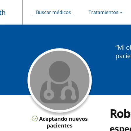
Buscar médicos
Tratamientos
Saltar navegación
Mi o
pacie
Rob
Aceptando nuevos
pacientes
espec