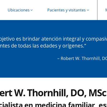
Ubicaciones
Pacientes y visitantes
bjetivo es brindar atención integral y compasi
ntes de todas las edades y orígenes.
– Robert W. Thornhill, D
ert W. Thornhill, DO, MSc
ialista en medicina familiar, es